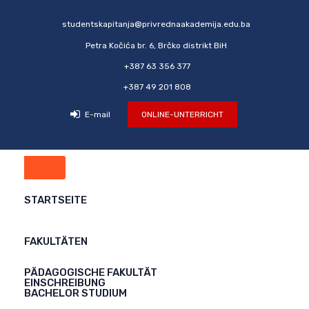
studentskapitanja@privrednaakademija.edu.ba
Petra Kočića br. 6, Brčko distrikt BiH
+387 63 356 377
+387 49 201 808
E-mail
ONLINE-UNTERRICHT
STARTSEITE
FAKULTÄTEN
PÄDAGOGISCHE FAKULTÄT
EINSCHREIBUNG
BACHELOR STUDIUM