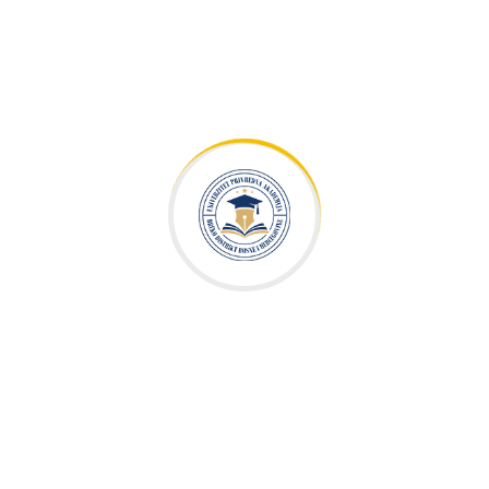
Univerzitet „Privredna akademija“ Brčko distrikt BiH,
permanentno prati savremene naučne tokove i dostignuća i
prenosi znanja studentima kroz savremene nastavne planove i
programe.
Društvene mreže