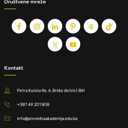
Društvene mreže
Kontakt
Petra Kočića No. 6, Brčko district BiH
+387 49 201 808
info@privrednaakademija.edu.ba