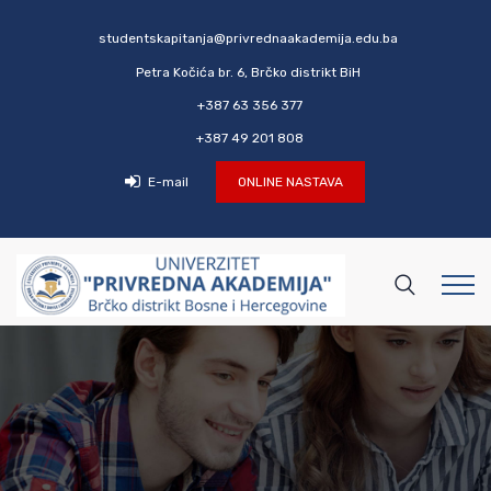
studentskapitanja@privrednaakademija.edu.ba
Petra Kočića br. 6, Brčko distrikt BiH
+387 63 356 377
+387 49 201 808
E-mail
ONLINE NASTAVA