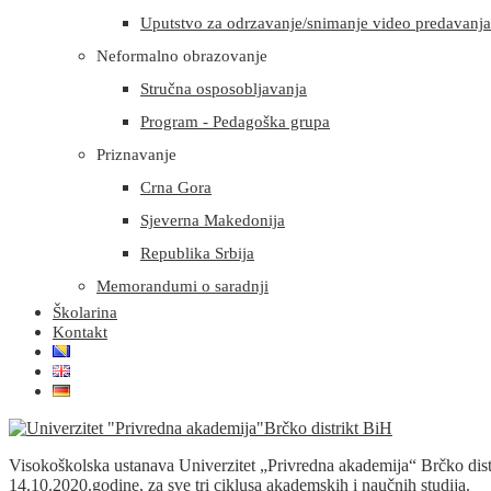
Uputstvo za odrzavanje/snimanje video predavanja i
Neformalno obrazovanje
Stručna osposobljavanja
Program - Pedagoška grupa
Priznavanje
Crna Gora
Sjeverna Makedonija
Republika Srbija
Memorandumi o saradnji
Školarina
Kontakt
Visokoškolska ustanava Univerzitet „Privredna akademija“ Brčko dis
14.10.2020.godine, za sve tri ciklusa akademskih i naučnih studija.