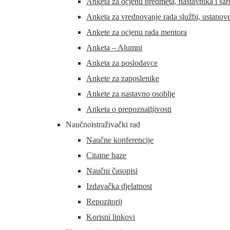
Anketa za ocjenu predmeta, nastavnika i sar
Anketa za vrednovanje rada službi, ustanove
Ankete za ocjenu rada mentora
Anketa – Alumni
Anketa za poslodavce
Ankete za zaposlenike
Ankete za nastavno osoblje
Anketa o prepoznatljivosti
Naučnoistraživački rad
Naučne konferencije
Citatne baze
Naučni časopisi
Izdavačka djelatnost
Repozitorij
Korisni linkovi