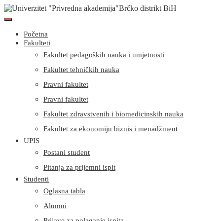
Početna
Fakulteti
Fakultet pedagoških nauka i umjetnosti
Fakultet tehničkih nauka
Pravni fakultet
Pravni fakultet
Fakultet zdravstvenih i biomedicinskih nauka
Fakultet za ekonomiju biznis i menadžment
UPIS
Postani student
Pitanja za prijemni ispit
Studenti
Oglasna tabla
Alumni
Prijave za polaganje ispita