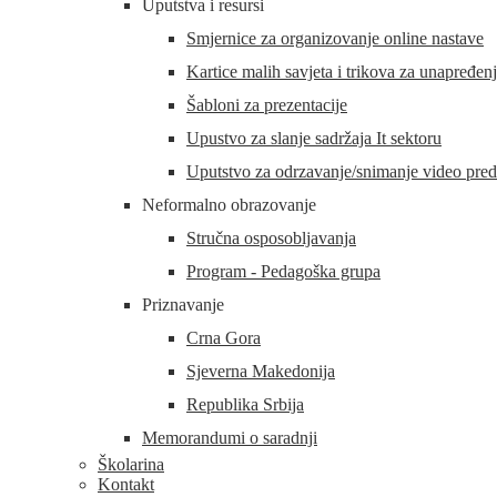
Uputstva i resursi
Smjernice za organizovanje online nastave
Kartice malih savjeta i trikova za unapređen
Šabloni za prezentacije
Upustvo za slanje sadržaja It sektoru
Uputstvo za odrzavanje/snimanje video preda
Neformalno obrazovanje
Stručna osposobljavanja
Program - Pedagoška grupa
Priznavanje
Crna Gora
Sjeverna Makedonija
Republika Srbija
Memorandumi o saradnji
Školarina
Kontakt