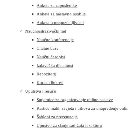
Ankete za zaposlenike
Ankete za nastavno osoblje
Anketa o prepoznatljivosti
Naučnoistraživački rad
Naučne konferencije
Citatne baze
Naučni časopisi
Izdavačka djelatnost
Repozitorij
Korisni linkovi
Uputstva i resursi
Smjernice za organizovanje online nastave
Kartice malih savjeta i trikova za unapređenje onli
Šabloni za prezentacije
Upustvo za slanje sadržaja It sektoru