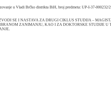
brazovanje u Vladi Brčko distrikta BiH, broj predmeta: UP-I-37-000232
IZVODI SE I NASTAVA ZA DRUGI CIKLUS STUDIJA – MAGIS
ABRANOM ZANIMANJU, KAO I ZA DOKTORSKE STUDIJE U T
ANJE.