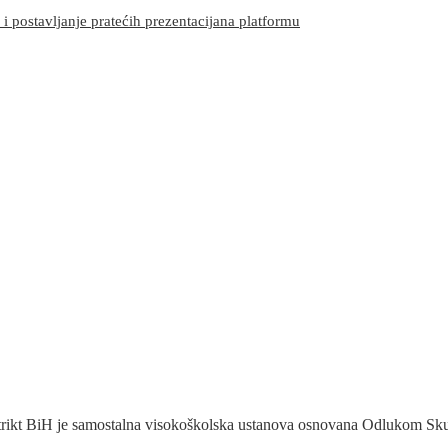
 postavljanje pratećih prezentacijana platformu
trikt BiH je samostalna visokoškolska ustanova osnovana Odlukom Skup