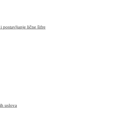
 postavljanje lične šifre
ih uslova