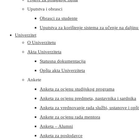
Uputstva i obrasci
Obrasci za studente
Uputstva za korištenje sistema za učenje na daljinu i
Univerzitet
O Univerzitetu
Akta Univerziteta
Statusna dokumentacija
Opšta akta Univerziteta
Ankete
Anketa za ocjenu studijskog programa
Anketa za ocjenu predmeta, nastavnika i sardnika
Anketa za vrednovanje rada službi, ustanove i opšt
Ankete za ocjenu rada mentora
Anketa – Alumni
Anketa za poslodavce