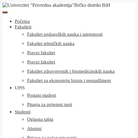
Početna
Fakulteti
Fakultet pedagoških nauka i umjetnosti
Fakultet tehničkih nauka
Pravni fakultet
Pravni fakultet
Fakultet zdravstvenih i biomedicinskih nauka
Fakultet za ekonomiju biznis i menadžment
UPIS
Postani student
Pitanja za prijemni ispit
Studenti
Oglasna tabla
Alumni
Prijave za polaganje ispita