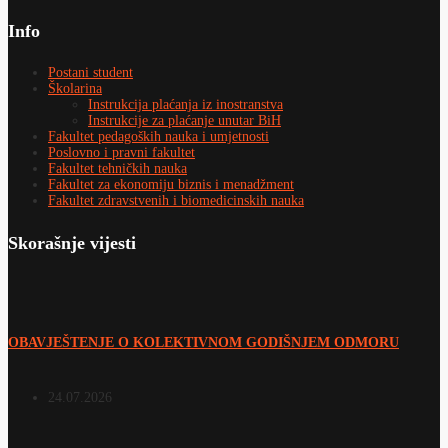
Info
Postani student
Školarina
Instrukcija plaćanja iz inostranstva
Instrukcije za plaćanje unutar BiH
Fakultet pedagoških nauka i umjetnosti
Poslovno i pravni fakultet
Fakultet tehničkih nauka
Fakultet za ekonomiju biznis i menadžment
Fakultet zdravstvenih i biomedicinskih nauka
Skorašnje vijesti
OBAVJEŠTENJE O KOLEKTIVNOM GODIŠNJEM ODMORU
24.07.2026