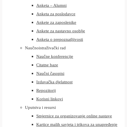
Anketa – Alumni
Anketa za poslodavce
Ankete za zaposlenike
Ankete za nastavno osoblje
Anketa o prepoznatljivosti
Naučnoistraživački rad
Naučne konferencije
Citatne baze
Naučni časopisi
Izdavačka djelatnost
Repozitorij
Korisni linkovi
Uputstva i resursi
Smjernice za organizovanje online nastave
Kartice malih savjeta i trikova za unapređenje