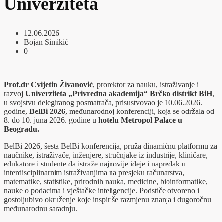
Univerziteta
12.06.2026
Bojan Simikić
0
Prof.dr Cvijetin Živanović
, prorektor za nauku, istraživanje i
razvoj
Univerziteta „Privredna akademija“ Brčko distrikt BiH
,
u svojstvu delegiranog posmatrača, prisustvovao je 10.06.2026.
godine,
BelBi 2026
, međunarodnoj konferenciji, koja se održala od
8. do 10. juna 2026. godine u
hotelu Metropol Palace u
Beogradu.
BelBi 2026, šesta BelBi konferencija, pruža dinamičnu platformu za
naučnike, istraživače, inženjere, stručnjake iz industrije, kliničare,
edukatore i studente da istraže najnovije ideje i napredak u
interdisciplinarnim istraživanjima na presjeku računarstva,
matematike, statistike, prirodnih nauka, medicine, bioinformatike,
nauke o podacima i vještačke inteligencije. Podstiče otvoreno i
gostoljubivo okruženje koje inspiriše razmjenu znanja i dugoročnu
međunarodnu saradnju.