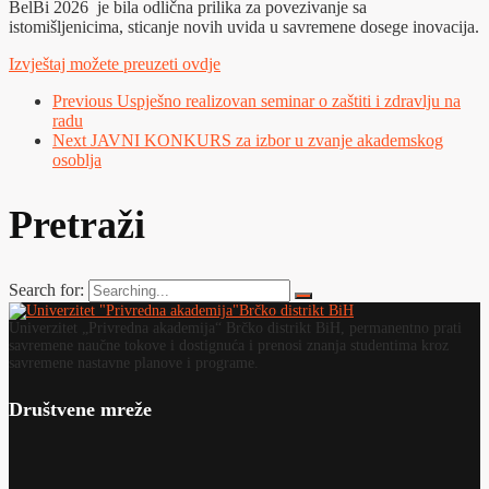
BelBi 2026 je bila odlična prilika za povezivanje sa
istomišljenicima, sticanje novih uvida u savremene dosege inovacija.
Izvještaj možete preuzeti ovdje
Previous
Uspješno realizovan seminar o zaštiti i zdravlju na
radu
Next
JAVNI KONKURS za izbor u zvanje akademskog
osoblja
Pretraži
Search for:
Univerzitet „Privredna akademija“ Brčko distrikt BiH, permanentno prati
savremene naučne tokove i dostignuća i prenosi znanja studentima kroz
savremene nastavne planove i programe.
Društvene mreže