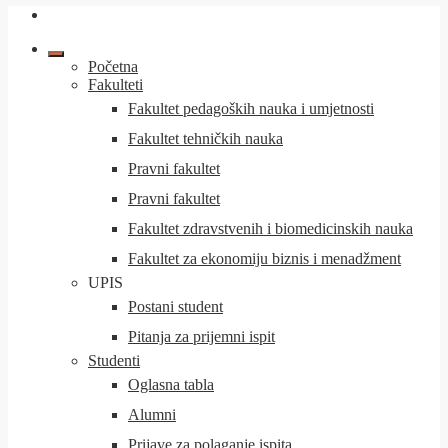
Početna
Fakulteti
Fakultet pedagoških nauka i umjetnosti
Fakultet tehničkih nauka
Pravni fakultet
Pravni fakultet
Fakultet zdravstvenih i biomedicinskih nauka
Fakultet za ekonomiju biznis i menadžment
UPIS
Postani student
Pitanja za prijemni ispit
Studenti
Oglasna tabla
Alumni
Prijave za polaganje ispita