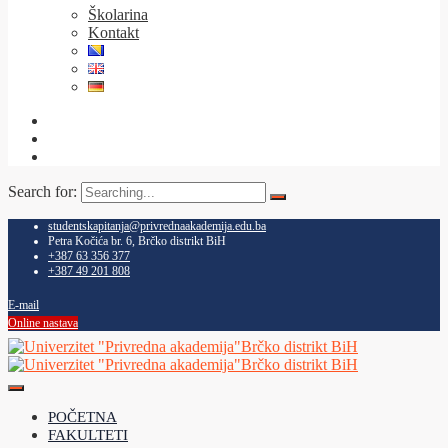
Školarina
Kontakt
Search for:
studentskapitanja@privrednaakademija.edu.ba
Petra Kočića br. 6, Brčko distrikt BiH
+387 63 356 377
+387 49 201 808
E-mail
Online nastava
POČETNA
FAKULTETI