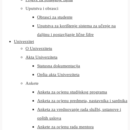
Uputstva i obrasci
Obrasci za studente
Uputstva za korištenje sistema za učenje na
daljinu i postavljanje lične šifre
Univerzitet
O Univerzitetu
Akta Univerziteta
Statusna dokumentacija
Opšta akta Univerziteta
Ankete
Anketa za ocjenu studijskog programa
Anketa za ocjenu predmeta, nastavnika i sardnika
Anketa za vrednovanje rada službi, ustanove i
opštih uslova
Ankete za ocjenu rada mentora