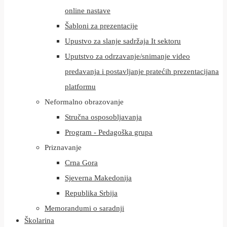
online nastave
Šabloni za prezentacije
Upustvo za slanje sadržaja It sektoru
Uputstvo za odrzavanje/snimanje video
predavanja i postavljanje pratećih prezentacijana
platformu
Neformalno obrazovanje
Stručna osposobljavanja
Program - Pedagoška grupa
Priznavanje
Crna Gora
Sjeverna Makedonija
Republika Srbija
Memorandumi o saradnji
Školarina