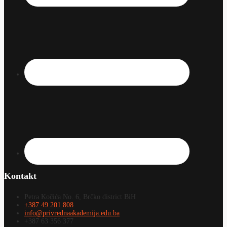
Kontakt
Petra Kočića No. 6, Brčko district BiH
+387 49 201 808
info@privrednaakademija.edu.ba
+387 63 356 377