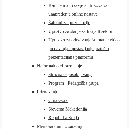
Kartice malih savjeta i trikova za
unapređenje online nastave
Šabloni za prezentacije
Upustvo za slanje sadržaja It sektoru
Uputstvo za odrzavanje/snimanje video
predavanja i postavljanje pratećih
prezentacijana platformu
Neformalno obrazovanje
Stručna osposobljavanja
Program - Pedagoška grupa
Priznavanje
Crna Gora
Sjeverna Makedonija
Republika Srbija
Memorandumi o saradnji