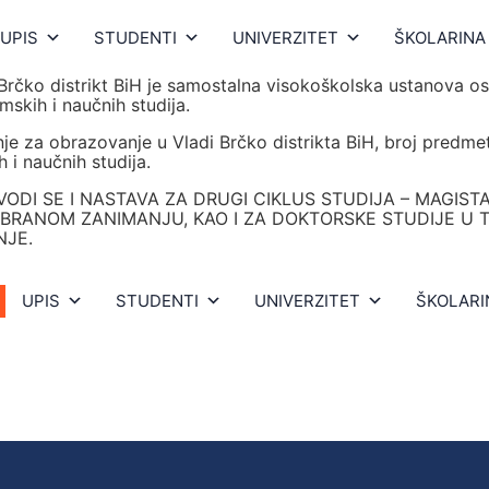
UPIS
STUDENTI
UNIVERZITET
ŠKOLARINA
Brčko distrikt BiH je samostalna visokoškolska ustanova o
skih i naučnih studija.
jenje za obrazovanje u Vladi Brčko distrikta BiH, broj pre
 i naučnih studija.
ZVODI SE I NASTAVA ZA DRUGI CIKLUS STUDIJA – MAGIS
ABRANOM ZANIMANJU, KAO I ZA DOKTORSKE STUDIJE U 
NJE.
UPIS
STUDENTI
UNIVERZITET
ŠKOLARI