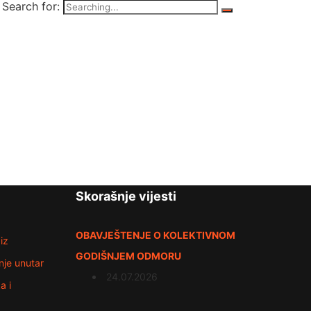
Search for:
Skorašnje vijesti
OBAVJEŠTENJE O KOLEKTIVNOM
iz
GODIŠNJEM ODMORU
nje unutar
24.07.2026
a i