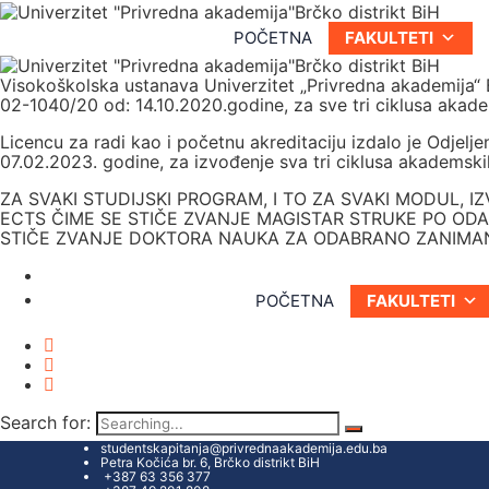
POČETNA
FAKULTETI
Visokoškolska ustanava Univerzitet „Privredna akademija“ 
02-1040/20 od: 14.10.2020.godine, za sve tri ciklusa akadem
Licencu za radi kao i početnu akreditaciju izdalo je Odjel
07.02.2023. godine, za izvođenje sva tri ciklusa akademskih
ZA SVAKI STUDIJSKI PROGRAM, I TO ZA SVAKI MODUL, I
ECTS ČIME SE STIČE ZVANJE MAGISTAR STRUKE PO OD
STIČE ZVANJE DOKTORA NAUKA ZA ODABRANO ZANIMA
POČETNA
FAKULTETI
Search for:
studentskapitanja@privrednaakademija.edu.ba
Petra Kočića br. 6, Brčko distrikt BiH
+387 63 356 377