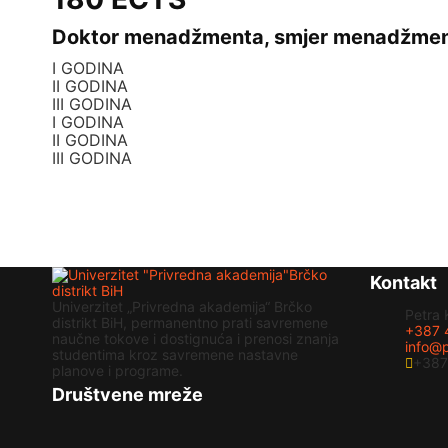
Doktor menadžmenta, smjer menadžmen
I GODINA
II GODINA
III GODINA
I GODINA
II GODINA
III GODINA
Kontakt
Univerzitet „Privredna akademija“ Brčko
Petra 
distrikt BiH, permanentno prati savremene
+387 
naučne tokove i dostignuća i prenosi znanja
info@p
studentima kroz savremene nastavne
+387
planove i programe.
Društvene mreže