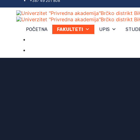
+387 49 201 808
POČETNA
FAKULTETI
UPIS
STUD