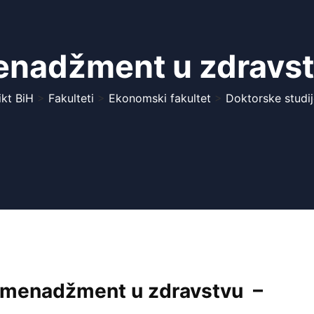
nadžment u zdravs
ikt BiH
>
Fakulteti
>
Ekonomski fakultet
>
Doktorske studij
 menadžment u zdravstvu –