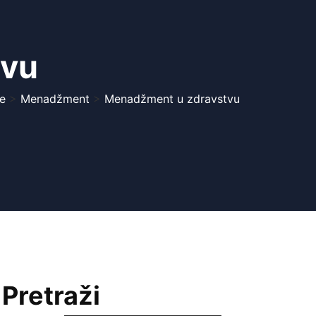
tvu
e
>
Menadžment
>
Menadžment u zdravstvu
Pretraži