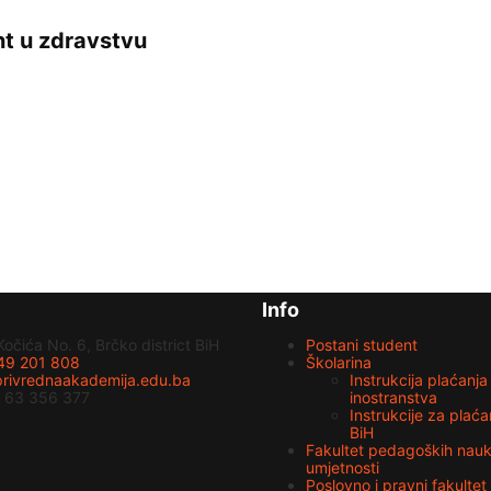
t u zdravstvu
Info
Kočića No. 6, Brčko district BiH
Postani student
49 201 808
Školarina
rivrednaakademija.edu.ba
Instrukcija plaćanja 
 63 356 377
inostranstva
Instrukcije za plaća
BiH
Fakultet pedagoških nauk
umjetnosti
Poslovno i pravni fakultet