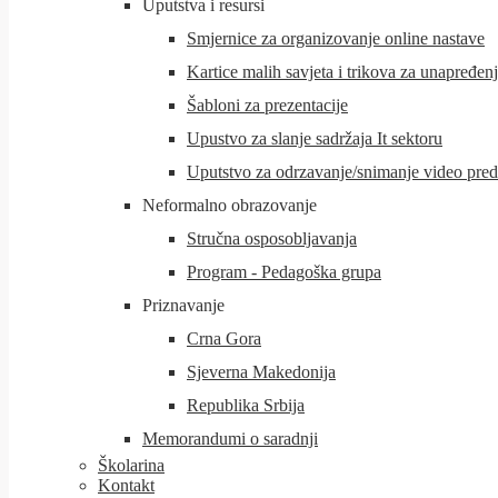
Uputstva i resursi
Smjernice za organizovanje online nastave
Kartice malih savjeta i trikova za unapređen
Šabloni za prezentacije
Upustvo za slanje sadržaja It sektoru
Uputstvo za odrzavanje/snimanje video preda
Neformalno obrazovanje
Stručna osposobljavanja
Program - Pedagoška grupa
Priznavanje
Crna Gora
Sjeverna Makedonija
Republika Srbija
Memorandumi o saradnji
Školarina
Kontakt