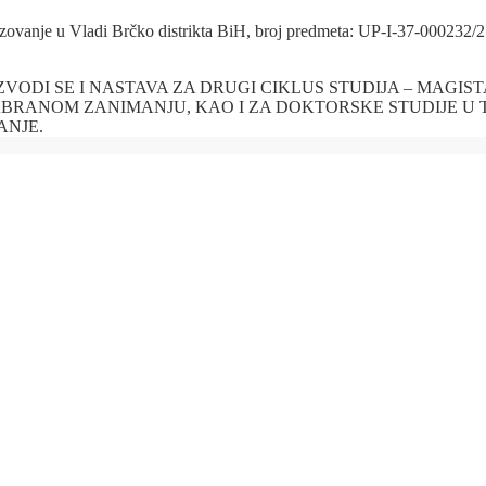
brazovanje u Vladi Brčko distrikta BiH, broj predmeta: UP-I-37-000232
IZVODI SE I NASTAVA ZA DRUGI CIKLUS STUDIJA – MAGIS
ABRANOM ZANIMANJU, KAO I ZA DOKTORSKE STUDIJE U T
ANJE.