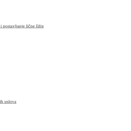
 postavljanje lične šifre
ih uslova