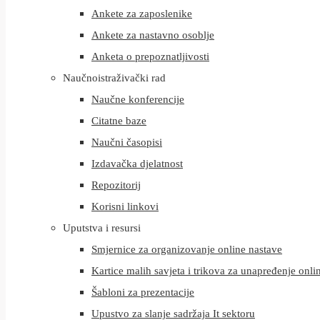
Ankete za zaposlenike
Ankete za nastavno osoblje
Anketa o prepoznatljivosti
Naučnoistraživački rad
Naučne konferencije
Citatne baze
Naučni časopisi
Izdavačka djelatnost
Repozitorij
Korisni linkovi
Uputstva i resursi
Smjernice za organizovanje online nastave
Kartice malih savjeta i trikova za unapređenje onli
Šabloni za prezentacije
Upustvo za slanje sadržaja It sektoru