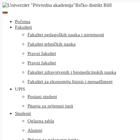
Početna
Fakulteti
Fakultet pedagoških nauka i umjetnosti
Fakultet tehničkih nauka
Pravni fakultet
Pravni fakultet
Fakultet zdravstvenih i biomedicinskih nauka
Fakultet za ekonomiju biznis i menadžment
UPIS
Postani student
Pitanja za prijemni ispit
Studenti
Oglasna tabla
Alumni
Prijave za polaganje ispita