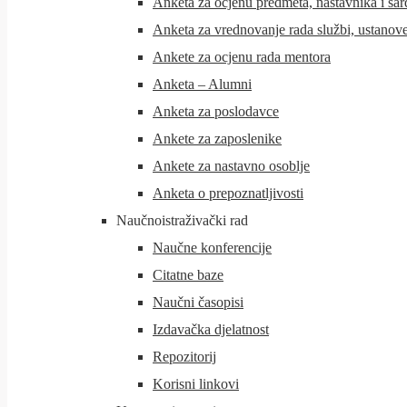
Anketa za ocjenu predmeta, nastavnika i sar
Anketa za vrednovanje rada službi, ustanove
Ankete za ocjenu rada mentora
Anketa – Alumni
Anketa za poslodavce
Ankete za zaposlenike
Ankete za nastavno osoblje
Anketa o prepoznatljivosti
Naučnoistraživački rad
Naučne konferencije
Citatne baze
Naučni časopisi
Izdavačka djelatnost
Repozitorij
Korisni linkovi