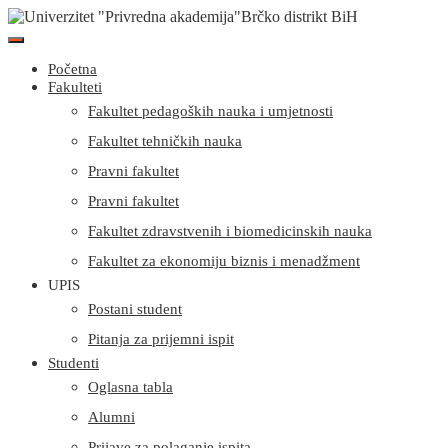
Početna
Fakulteti
Fakultet pedagoških nauka i umjetnosti
Fakultet tehničkih nauka
Pravni fakultet
Pravni fakultet
Fakultet zdravstvenih i biomedicinskih nauka
Fakultet za ekonomiju biznis i menadžment
UPIS
Postani student
Pitanja za prijemni ispit
Studenti
Oglasna tabla
Alumni
Prijave za polaganje ispita