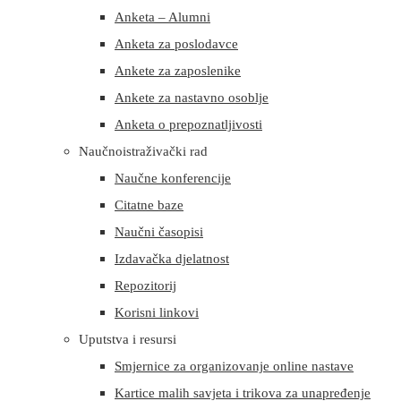
Anketa – Alumni
Anketa za poslodavce
Ankete za zaposlenike
Ankete za nastavno osoblje
Anketa o prepoznatljivosti
Naučnoistraživački rad
Naučne konferencije
Citatne baze
Naučni časopisi
Izdavačka djelatnost
Repozitorij
Korisni linkovi
Uputstva i resursi
Smjernice za organizovanje online nastave
Kartice malih savjeta i trikova za unapređenje