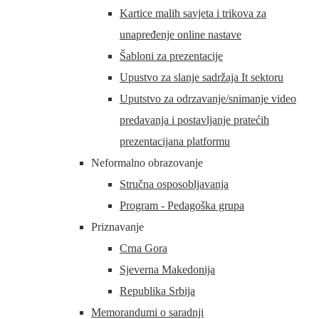
Kartice malih savjeta i trikova za
unapređenje online nastave
Šabloni za prezentacije
Upustvo za slanje sadržaja It sektoru
Uputstvo za odrzavanje/snimanje video
predavanja i postavljanje pratećih
prezentacijana platformu
Neformalno obrazovanje
Stručna osposobljavanja
Program - Pedagoška grupa
Priznavanje
Crna Gora
Sjeverna Makedonija
Republika Srbija
Memorandumi o saradnji