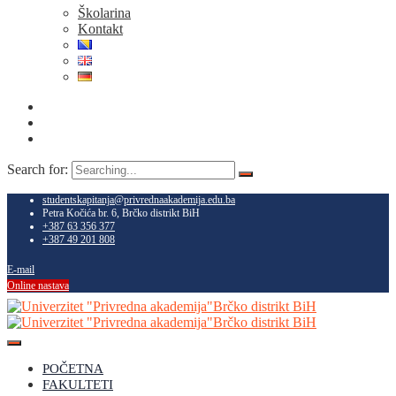
Školarina
Kontakt
Search for:
studentskapitanja@privrednaakademija.edu.ba
Petra Kočića br. 6, Brčko distrikt BiH
+387 63 356 377
+387 49 201 808
E-mail
Online nastava
POČETNA
FAKULTETI