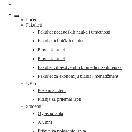
Početna
Fakulteti
Fakultet pedagoških nauka i umjetnosti
Fakultet tehničkih nauka
Pravni fakultet
Pravni fakultet
Fakultet zdravstvenih i biomedicinskih nauka
Fakultet za ekonomiju biznis i menadžment
UPIS
Postani student
Pitanja za prijemni ispit
Studenti
Oglasna tabla
Alumni
Prijave za polaganje ispita