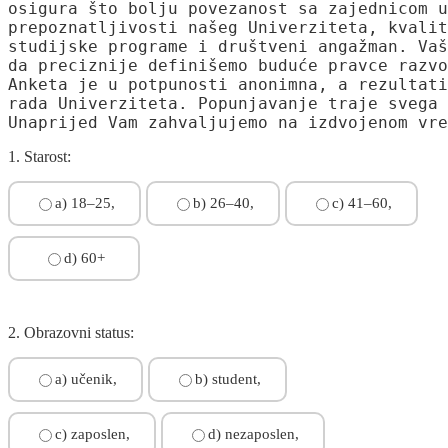
osigura što bolju povezanost sa zajednicom u
prepoznatljivosti našeg Univerziteta, kvalit
studijske programe i društveni angažman. Vaš
da preciznije definišemo buduće pravce razvo
Anketa je u potpunosti anonimna, a rezultati
rada Univerziteta. Popunjavanje traje svega 
1. Starost:
a) 18–25,
b) 26–40,
c) 41–60,
d) 60+
2. Obrazovni status:
a) učenik,
b) student,
c) zaposlen,
d) nezaposlen,