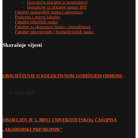
Instrukcija plaćanja iz inostranstva
Instrukcije za plaćanje unutar BiH
Fakultet pedagoških nauka i umjetnosti
Poslovno i pravni fakultet
Fakultet tehničkih nauka
Fakultet za ekonomiju biznis i menadžment
Fakultet zdravstvenih i biomedicinskih nauka
Skorašnje vijesti
OBAVJEŠTENJE O KOLEKTIVNOM GODIŠNJEM ODMORU
24.07.2026
OBJAVLJEN JE 5. BROJ UNIVERZITETSKOG ČASOPISA
„AKADEMSKI PRIVREDNIK”