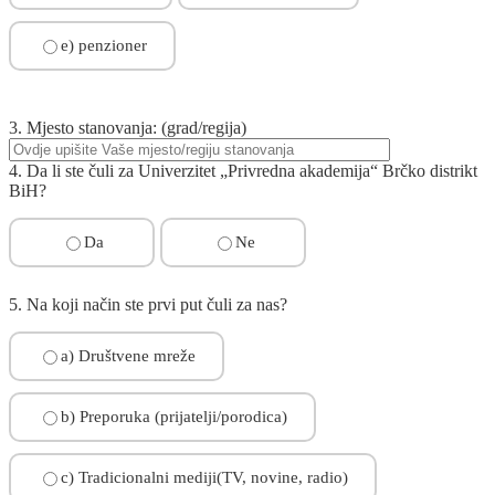
e) penzioner
3. Mjesto stanovanja: (grad/regija)
4. Da li ste čuli za Univerzitet „Privredna akademija“ Brčko distrikt
BiH?
Da
Ne
5. Na koji način ste prvi put čuli za nas?
a) Društvene mreže
b) Preporuka (prijatelji/porodica)
c) Tradicionalni mediji(TV, novine, radio)