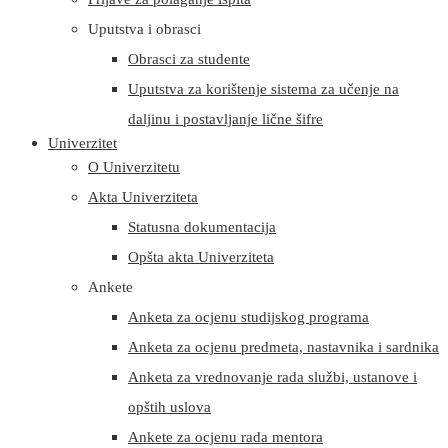
Uputstva i obrasci
Obrasci za studente
Uputstva za korištenje sistema za učenje na
daljinu i postavljanje lične šifre
Univerzitet
O Univerzitetu
Akta Univerziteta
Statusna dokumentacija
Opšta akta Univerziteta
Ankete
Anketa za ocjenu studijskog programa
Anketa za ocjenu predmeta, nastavnika i sardnika
Anketa za vrednovanje rada službi, ustanove i
opštih uslova
Ankete za ocjenu rada mentora