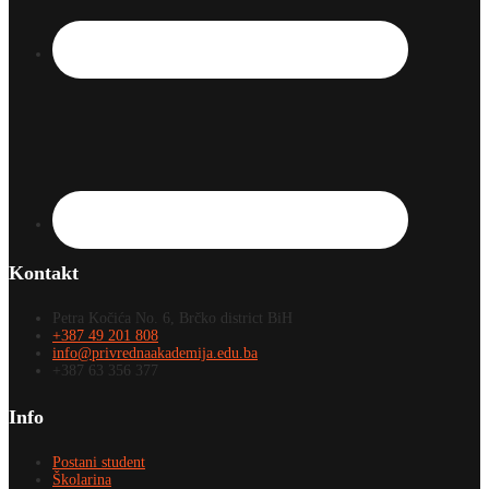
Kontakt
Petra Kočića No. 6, Brčko district BiH
+387 49 201 808
info@privrednaakademija.edu.ba
+387 63 356 377
Info
Postani student
Školarina