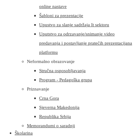
online nastave
Šabloni za prezentacije
Upustvo za slanje sadržaja It sektoru
Uputstvo za odrzavanje/snimanje video
predavanja i postavljanje pratećih prezentacijana
platformu
Neformalno obrazovanje
Stručna osposobljavanja
Program - Pedagoška grupa
Priznavanje
Crna Gora
Sjeverna Makedonija
Republika Srbija
Memorandumi o saradnji
Školarina