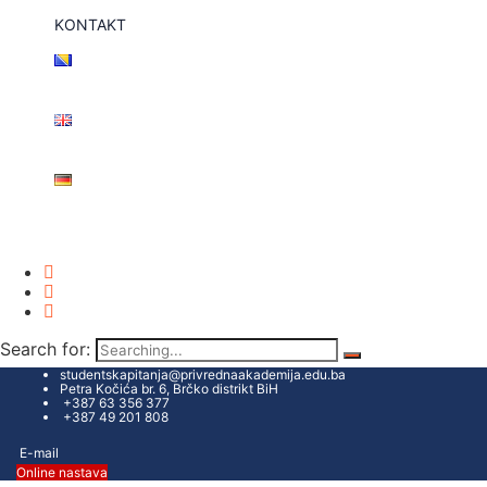
KONTAKT
Search for:
studentskapitanja@privrednaakademija.edu.ba
Petra Kočića br. 6, Brčko distrikt BiH
+387 63 356 377
+387 49 201 808
E-mail
Online nastava