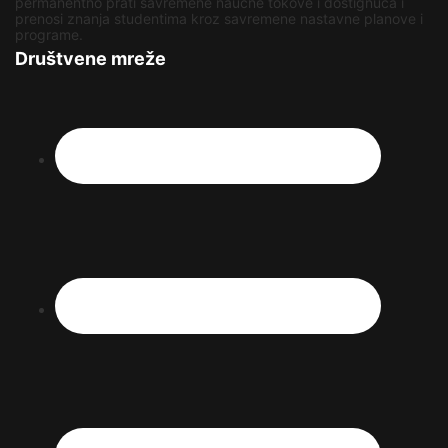
permanentno prati savremene naučne tokove i dostignuća i
prenosi znanja studentima kroz savremene nastavne planove i
programe.
Društvene mreže