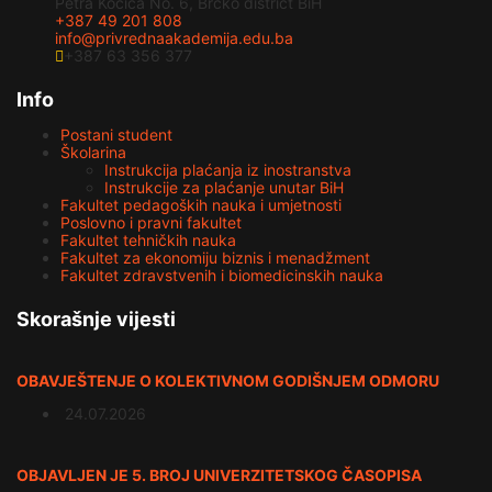
Petra Kočića No. 6, Brčko district BiH
+387 49 201 808
info@privrednaakademija.edu.ba
+387 63 356 377
Info
Postani student
Školarina
Instrukcija plaćanja iz inostranstva
Instrukcije za plaćanje unutar BiH
Fakultet pedagoških nauka i umjetnosti
Poslovno i pravni fakultet
Fakultet tehničkih nauka
Fakultet za ekonomiju biznis i menadžment
Fakultet zdravstvenih i biomedicinskih nauka
Skorašnje vijesti
OBAVJEŠTENJE O KOLEKTIVNOM GODIŠNJEM ODMORU
24.07.2026
OBJAVLJEN JE 5. BROJ UNIVERZITETSKOG ČASOPISA