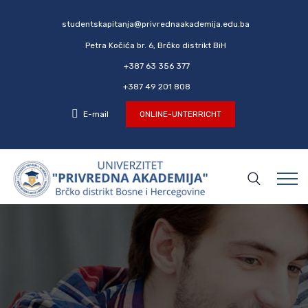
studentskapitanja@privrednaakademija.edu.ba
Petra Kočića br. 6, Brčko distrikt BiH
+387 63 356 377
+387 49 201 808
E-mail
ONLINE-UNTERRICHT