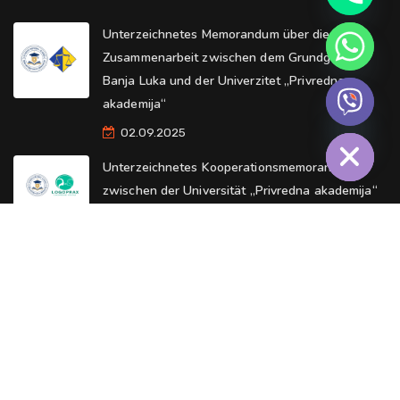
Unterzeichnetes Memorandum über die
Zusammenarbeit zwischen dem Grundgericht
Banja Luka und der Univerzitet „Privredna
akademija“
Hide chaty
02.09.2025
Unterzeichnetes Kooperationsmemorandum
zwischen der Universität „Privredna akademija“
im Brčko-Distrikt BiH und dem Logopädischen
Zentrum „Logoprax“
29.08.2025
O Univerzitetu
Kontakt