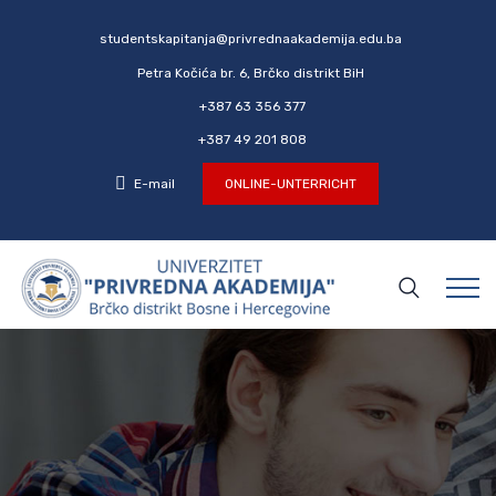
studentskapitanja@privrednaakademija.edu.ba
Petra Kočića br. 6, Brčko distrikt BiH
+387 63 356 377
+387 49 201 808
E-mail
ONLINE-UNTERRICHT