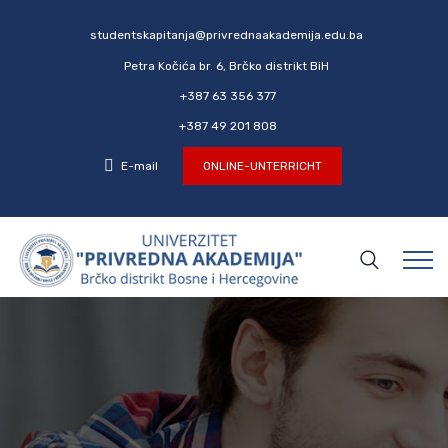
studentskapitanja@privrednaakademija.edu.ba
Petra Kočića br. 6, Brčko distrikt BiH
+387 63 356 377
+387 49 201 808
E-mail
ONLINE-UNTERRICHT