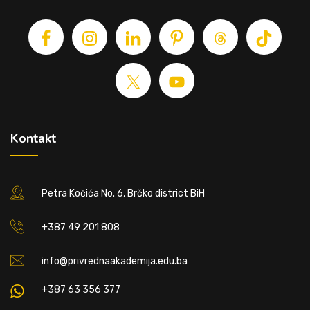
Kontakt
Petra Kočića No. 6, Brčko district BiH
+387 49 201 808
info@privrednaakademija.edu.ba
+387 63 356 377