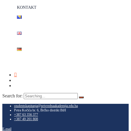
KONTAKT
Search for:
studentskapitanja@privrednaakademija.edu.ba
Petra Kočića br. 6, Brčko distrikt BiH
+387 63 356 377
+387 49 201 808
E-mail