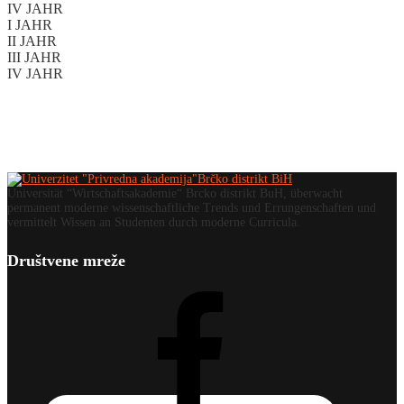
IV JAHR
I JAHR
II JAHR
III JAHR
IV JAHR
Universität “Wirtschaftsakademie“ Brcko distrikt BuH, überwacht
permanent moderne wissenschaftliche Trends und Errungenschaften und
vermittelt Wissen an Studenten durch moderne Curricula.
Društvene mreže