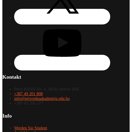
Kontakt
Petra Kočića No. 6, Brčko district BiH
+387 49 201 808
info@privrednaakademija.edu.ba
+387 63 356 377
Info
Werden Sie Student