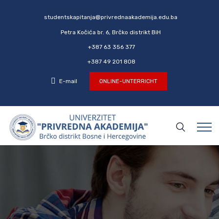
studentskapitanja@privrednaakademija.edu.ba
Petra Kočića br. 6, Brčko distrikt BiH
+387 63 356 377
+387 49 201 808
E-mail
ONLINE-UNTERRICHT