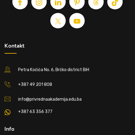
Kontakt
Petra Kočića No. 6, Brčko district BiH
+387 49 201 808
info@privrednaakademija.edu.ba
+387 63 356 377
Info