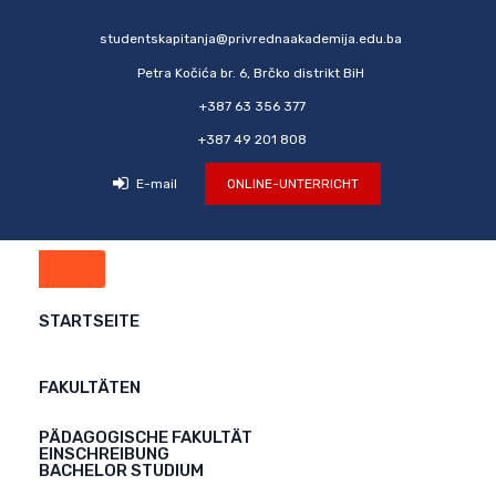
studentskapitanja@privrednaakademija.edu.ba
Petra Kočića br. 6, Brčko distrikt BiH
+387 63 356 377
+387 49 201 808
E-mail
ONLINE-UNTERRICHT
STARTSEITE
FAKULTÄTEN
PÄDAGOGISCHE FAKULTÄT
EINSCHREIBUNG
BACHELOR STUDIUM