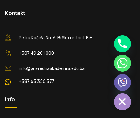
Kontakt
Petra Kočića No. 6, Brčko district BiH
+387 49 201 808
info@privrednaakademija.edu.ba
+387 63 356 377
Hide chaty
Info
Werden Sie Student
Ausbildungskosten