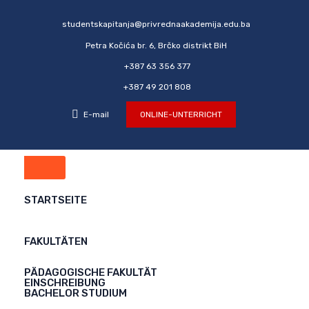
studentskapitanja@privrednaakademija.edu.ba
Petra Kočića br. 6, Brčko distrikt BiH
+387 63 356 377
+387 49 201 808
E-mail
ONLINE-UNTERRICHT
STARTSEITE
FAKULTÄTEN
PÄDAGOGISCHE FAKULTÄT
EINSCHREIBUNG
BACHELOR STUDIUM