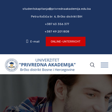
studentskapitanja@privrednaakademija.edu.ba
Petra Kočića br. 6, Brčko distrikt BiH
+387 63 356 377
+387 49 201 808
E-mail
ONLINE-UNTERRICHT