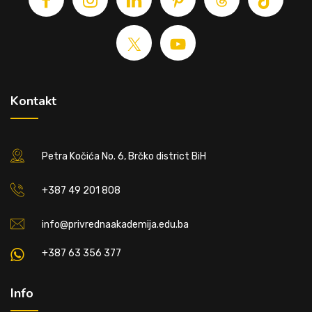
Kontakt
Petra Kočića No. 6, Brčko district BiH
+387 49 201 808
info@privrednaakademija.edu.ba
+387 63 356 377
Info