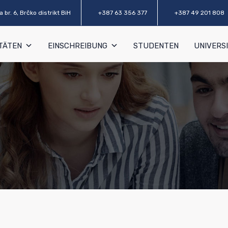
 br. 6, Brčko distrikt BiH
+387 63 356 377
+387 49 201 808
TÄTEN
EINSCHREIBUNG
STUDENTEN
UNIVERS