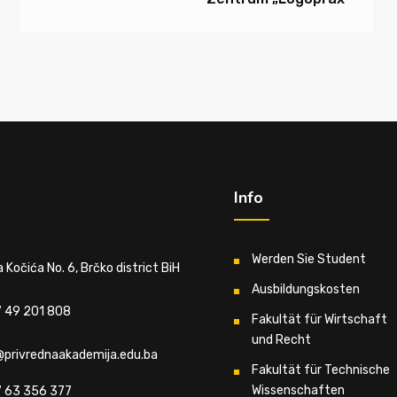
Info
Werden Sie Student
 Kočića No. 6, Brčko district BiH
Ausbildungskosten
 49 201 808
Fakultät für Wirtschaft
und Recht
@privrednaakademija.edu.ba
Fakultät für Technische
Wissenschaften
 63 356 377