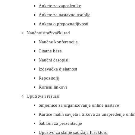
Ankete za zaposlenike
Ankete za nastavno osoblje
Anketa o prepoznatljivosti
Naučnoistraživački rad
Naučne konferencije
Citatne baze
Naučni časopisi
Izdavačka djelatnost
Repozitorij
Korisni linkovi
Uputstva i resursi
Smjernice za organizovanje online nastave
Kartice malih savjeta i trikova za unapređenje onli
Šabloni za prezentacije
Upustvo za slanje sadržaja It sektoru