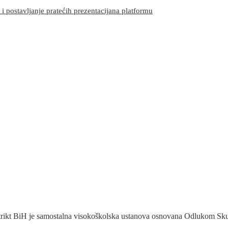
 postavljanje pratećih prezentacijana platformu
trikt BiH je samostalna visokoškolska ustanova osnovana Odlukom Skup