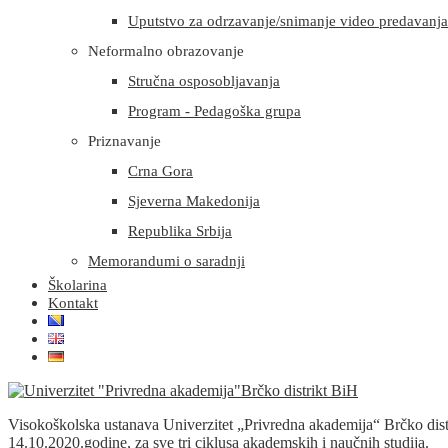
Uputstvo za odrzavanje/snimanje video predavanja i
Neformalno obrazovanje
Stručna osposobljavanja
Program - Pedagoška grupa
Priznavanje
Crna Gora
Sjeverna Makedonija
Republika Srbija
Memorandumi o saradnji
Školarina
Kontakt
Visokoškolska ustanava Univerzitet „Privredna akademija“ Brčko dis
14.10.2020.godine, za sve tri ciklusa akademskih i naučnih studija.