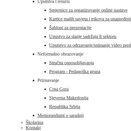
Uputstva i resursi
Smjernice za organizovanje online nastave
Kartice malih savjeta i trikova za unapređen
Šabloni za prezentacije
Upustvo za slanje sadržaja It sektoru
Uputstvo za odrzavanje/snimanje video preda
Neformalno obrazovanje
Stručna osposobljavanja
Program - Pedagoška grupa
Priznavanje
Crna Gora
Sjeverna Makedonija
Republika Srbija
Memorandumi o saradnji
Školarina
Kontakt