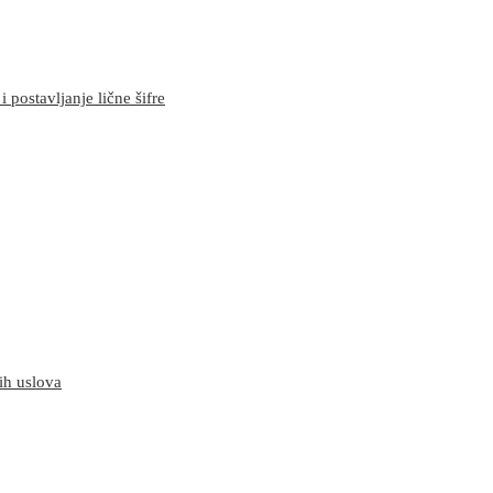
 postavljanje lične šifre
ih uslova