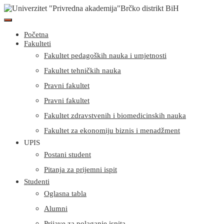
Početna
Fakulteti
Fakultet pedagoških nauka i umjetnosti
Fakultet tehničkih nauka
Pravni fakultet
Pravni fakultet
Fakultet zdravstvenih i biomedicinskih nauka
Fakultet za ekonomiju biznis i menadžment
UPIS
Postani student
Pitanja za prijemni ispit
Studenti
Oglasna tabla
Alumni
Prijave za polaganje ispita