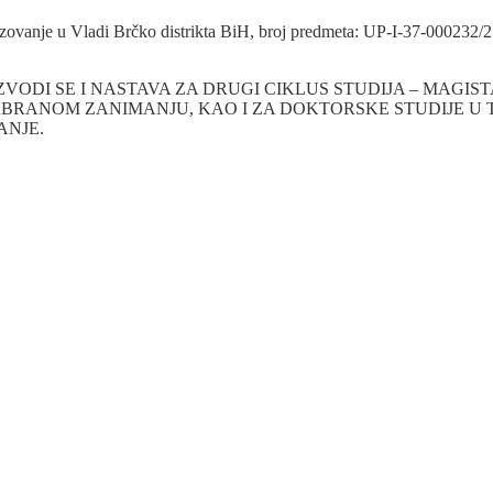
brazovanje u Vladi Brčko distrikta BiH, broj predmeta: UP-I-37-000232
IZVODI SE I NASTAVA ZA DRUGI CIKLUS STUDIJA – MAGIS
ABRANOM ZANIMANJU, KAO I ZA DOKTORSKE STUDIJE U T
ANJE.