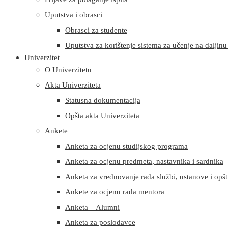
Uputstva i obrasci
Obrasci za studente
Uputstva za korištenje sistema za učenje na daljinu i
Univerzitet
O Univerzitetu
Akta Univerziteta
Statusna dokumentacija
Opšta akta Univerziteta
Ankete
Anketa za ocjenu studijskog programa
Anketa za ocjenu predmeta, nastavnika i sardnika
Anketa za vrednovanje rada službi, ustanove i opšt
Ankete za ocjenu rada mentora
Anketa – Alumni
Anketa za poslodavce