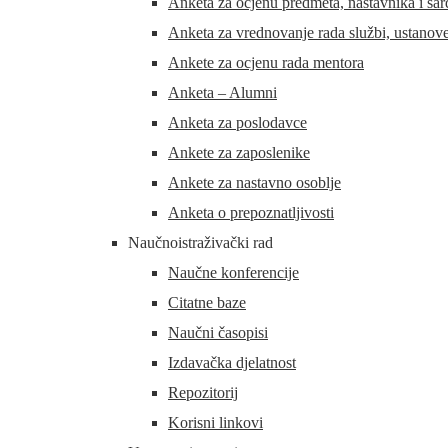
Anketa za ocjenu predmeta, nastavnika i sar
Anketa za vrednovanje rada službi, ustanove
Ankete za ocjenu rada mentora
Anketa – Alumni
Anketa za poslodavce
Ankete za zaposlenike
Ankete za nastavno osoblje
Anketa o prepoznatljivosti
Naučnoistraživački rad
Naučne konferencije
Citatne baze
Naučni časopisi
Izdavačka djelatnost
Repozitorij
Korisni linkovi